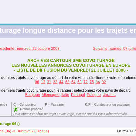
turage longue distance pour les trajets 
écédente : mercredi 22 octobre 2008
Suivante : samedi 07 juill
ARCHIVES CARTOURISME COVOITURAGE
LES NOUVELLES ANNONCES COVOITURAGE EN EUROPE
- LISTE DE DIFFUSION DU VENDREDI 21 JUILLET 2006 -
 dernièrs trajets covoiturage au départ de votre ville : sélectionnez votre départeme
06
13
31
33
44
63
64
69
72
75
84
92
 derniers trajets covoiturage pour l’étranger : sélectionnez votre pays de départ.
Belgique
Allemagne
Italie
Portugal
Pologne
Ukraine
ende
C
= Conducteur
P
= Passager
C/P
= Conducteur ou passager
Retour proposé
Pour obtenir le détail du trajet covoiturage, cliquez sur les villes départ/arrivée
turage 06 ()
ce (06) -> Dubrovnik (Croatie)
Le 25/07/0