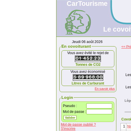
CarTourisme
Le covoi
Jeudi 06 août 2026
En covoiturant
<< Pr
Vous avez évité le rejet de
Tonnes de CO2
Vous avez économisé
Les
Litres de Carburant
Les
En savoir plus
Login
Lég
Pseudo :
Mot de passe :
Covoi
Mot de passe oublié ?
1
Ni
S'inscrire