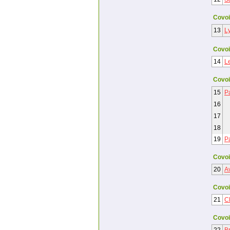
Covoi
13
L
Covoi
14
L
Covoi
15
P
16
17
18
19
P
Covoi
20
Av
Covoi
21
C
Covoi