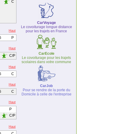
C
CarVoyage
Le covoiturage longue distance
Haut
pour les trajets en France
6
P
Haut
CarEcole
C/P
Le covoiturage pour les trajets
scolaires dans votre commune
Haut
6
C
Haut
CarJob
Pour se rendre de la porte du
6
C
Domicile à celle de l'entreprise
Haut
P
C/P
Haut
6
C