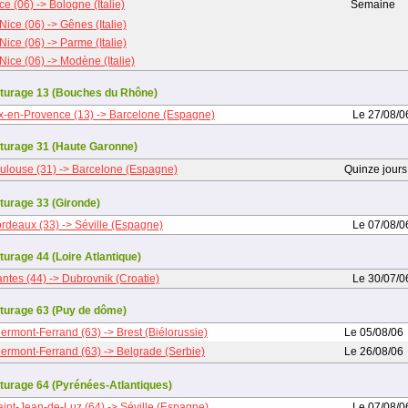
ce (06) -> Bologne (Italie)
Semaine
Nice (06) -> Gênes (Italie)
Nice (06) -> Parme (Italie)
Nice (06) -> Modène (Italie)
turage 13 (Bouches du Rhône)
x-en-Provence (13) -> Barcelone (Espagne)
Le 27/08/0
turage 31 (Haute Garonne)
ulouse (31) -> Barcelone (Espagne)
Quinze jours
turage 33 (Gironde)
rdeaux (33) -> Séville (Espagne)
Le 07/08/0
turage 44 (Loire Atlantique)
ntes (44) -> Dubrovnik (Croatie)
Le 30/07/0
turage 63 (Puy de dôme)
ermont-Ferrand (63) -> Brest (Biélorussie)
Le 05/08/06
lermont-Ferrand (63) -> Belgrade (Serbie)
Le 26/08/06
turage 64 (Pyrénées-Atlantiques)
aint-Jean-de-Luz (64) -> Séville (Espagne)
Le 07/08/0