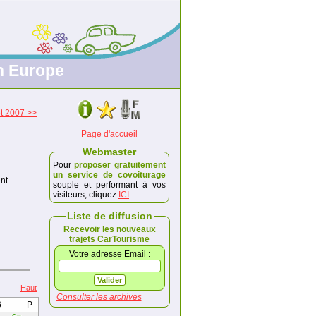
en Europe
et 2007 >>
Page d'accueil
Webmaster
Pour
proposer gratuitement
un service de covoiturage
nt.
souple et performant à vos
visiteurs, cliquez
ICI
.
Liste de diffusion
Recevoir les nouveaux
trajets CarTourisme
Votre adresse Email :
Haut
Consulter les archives
6
P