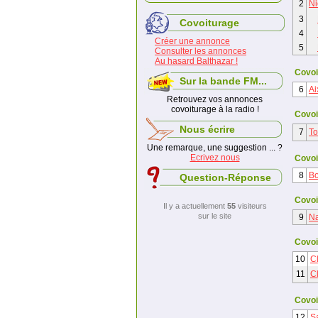
2
Ni
3
Covoiturage
4
Créer une annonce
5
Consulter les annonces
Au hasard Balthazar !
Covoi
Sur la bande FM...
6
Ai
Retrouvez vos annonces
covoiturage à la radio !
Covoi
Nous écrire
7
To
Une remarque, une suggestion ... ?
Ecrivez nous
Covoi
8
Bo
Question-Réponse
Covoi
Il y a actuellement
55
visiteurs
sur le site
9
Na
Covoi
10
Cl
11
C
Covoi
12
S