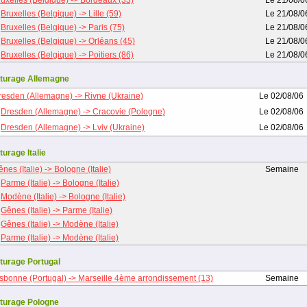
ruxelles (Belgique) -> Bordeaux (33)
Le 21/08/0
Bruxelles (Belgique) -> Lille (59)
Le 21/08/0
Bruxelles (Belgique) -> Paris (75)
Le 21/08/0
Bruxelles (Belgique) -> Orléans (45)
Le 21/08/0
Bruxelles (Belgique) -> Poitiers (86)
Le 21/08/0
turage Allemagne
resden (Allemagne) -> Rivne (Ukraine)
Le 02/08/06
Dresden (Allemagne) -> Cracovie (Pologne)
Le 02/08/06
Dresden (Allemagne) -> Lviv (Ukraine)
Le 02/08/06
turage Italie
nes (Italie) -> Bologne (Italie)
Semaine
Parme (Italie) -> Bologne (Italie)
Modène (Italie) -> Bologne (Italie)
Gênes (Italie) -> Parme (Italie)
Gênes (Italie) -> Modène (Italie)
Parme (Italie) -> Modène (Italie)
turage Portugal
isbonne (Portugal) -> Marseille 4ème arrondissement (13)
Semaine
turage Pologne