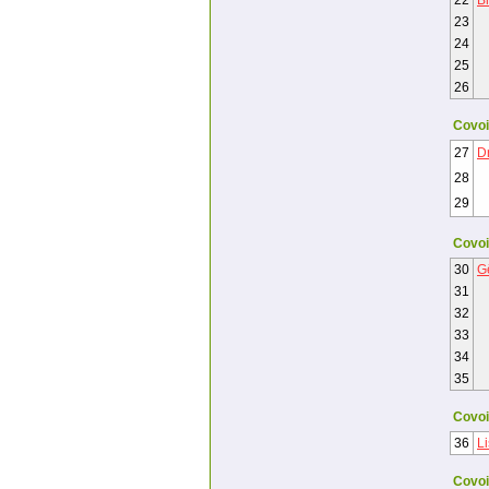
22
B
23
24
25
26
Covoi
27
D
28
29
Covoi
30
Gê
31
32
33
34
35
Covoi
36
L
Covoi