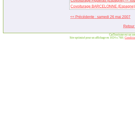
Covoiturage Figueras (Espagne) -> Tou
Covoiturage BARCELONNE (Espagne) ->
<< Précédente : samedi 26 mai 2007
Retour
CarTourisme est un se
Site optimisé pour un affichage en 1024 x 768 |
Conditio