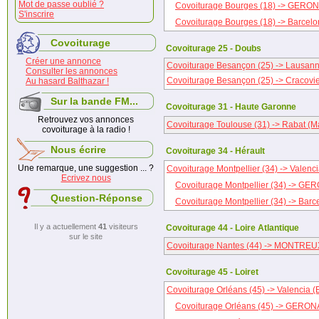
Mot de passe oublié ?
Covoiturage Bourges (18) -> GERON
S'inscrire
Covoiturage Bourges (18) -> Barcel
Covoiturage
Covoiturage 25 - Doubs
Créer une annonce
Covoiturage Besançon (25) -> Lausann
Consulter les annonces
Covoiturage Besançon (25) -> Cracovi
Au hasard Balthazar !
Sur la bande FM...
Covoiturage 31 - Haute Garonne
Retrouvez vos annonces
Covoiturage Toulouse (31) -> Rabat (M
covoiturage à la radio !
Nous écrire
Covoiturage 34 - Hérault
Une remarque, une suggestion ... ?
Covoiturage Montpellier (34) -> Valenc
Ecrivez nous
Covoiturage Montpellier (34) -> GE
Question-Réponse
Covoiturage Montpellier (34) -> Bar
Il y a actuellement
41
visiteurs
Covoiturage 44 - Loire Atlantique
sur le site
Covoiturage Nantes (44) -> MONTREUX
Covoiturage 45 - Loiret
Covoiturage Orléans (45) -> Valencia 
Covoiturage Orléans (45) -> GERON