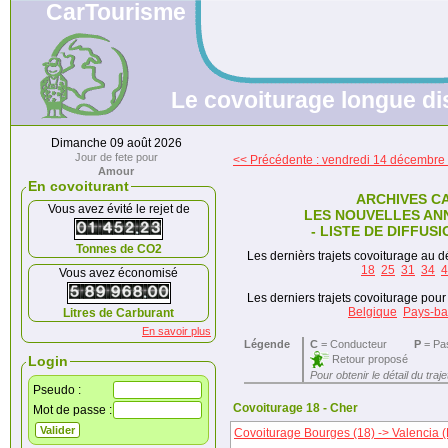
CarTourisme
Le covoiturage longue di
Dimanche 09 août 2026
Jour de fete pour
<< Précédente : vendredi 14 décembre
Amour
En covoiturant
ARCHIVES C
Vous avez évité le rejet de
LES NOUVELLES AN
- LISTE DE DIFFUSI
Tonnes de CO2
Les dernièrs trajets covoiturage au dé
18
25
31
34
4
Vous avez économisé
Les derniers trajets covoiturage pour 
Belgique
Pays-ba
Litres de Carburant
En savoir plus
Légende
C
= Conducteur
P
= Pa
Retour proposé
Login
Pour obtenir le détail du traj
Pseudo :
Covoiturage 18 - Cher
Mot de passe :
Covoiturage Bourges (18) -> Valencia 