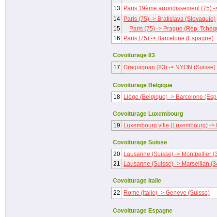
13
Paris 19ème arrondissement (75) ->
14
Paris (75) -> Bratislava (Slovaquie)
15
Paris (75) -> Prague (Rép. Tchèq
16
Paris (75) -> Barcelone (Espagne)
Covoiturage 83
17
Draguignan (83) -> NYON (Suisse)
Covoiturage Belgique
18
Liège (Belgique) -> Barcelone (Es
Covoiturage Luxembourg
19
Luxembourg ville (Luxembourg) ->
Covoiturage Suisse
20
Lausanne (Suisse) -> Montpellier (
21
Lausanne (Suisse) -> Marseillan (3
Covoiturage Italie
22
Rome (Italie) -> Geneve (Suisse)
Covoiturage Espagne