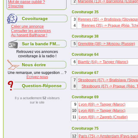
2
Marseille (13) -> Barcelona (Espag
Mot de passe oublié ?
S'inscrire
Covoiturage 35
Covoiturage
3
Rennes (35) -> Bratislava (Slovaqui
4
Rennes (35) -> Prague (Rép. Tch
Créer une annonce
Consulter les annonces
Au hasard Balthazar !
Covoiturage 38
Sur la bande FM...
5
Grenoble (38) -> Moscou (Russie)
Retrouvez vos annonces
Covoiturage 64
covoiturage à la radio !
6
Biarritz (64) -> Tanger (Maroc)
Nous écrire
Une remarque, une suggestion ... ?
Covoiturage 67
Ecrivez nous
7
Strasbourg (67) -> Bratislava (Slova
Question-Réponse
8
Strasbourg (67) -> Prague (Rép.
Covoiturage 69
Il y a actuellement
52
visiteurs
sur le site
9
Lyon (69) -> Tanger (Maroc)
10
Lyon (69) -> Tanger (Maroc)
11
Lyon (69) -> Zagreb (Croatie)
Covoiturage 75
12
Paris (75) -> Amsterdam (Pays-bas)