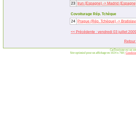
23
Irun (Espagne) -> Madrid (Espagne
Covoiturage Rép. Tchèque
24
Prague (Rép. Tchèque) -> Bratislav
<< Précédente : vendredi 03 juillet 200
Retour
CarTourisme est un se
Site optimisé pour un affichage en 1024 x 768 |
Conditio