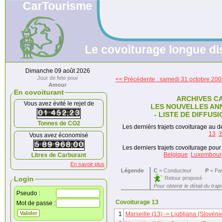
CarTourisme
Le covoiturage longue di
Dimanche 09 août 2026
Jour de fete pour
<< Précédente : samedi 31 octobre 20
Amour
En covoiturant
ARCHIVES C
Vous avez évité le rejet de
LES NOUVELLES AN
- LISTE DE DIFFUSI
Tonnes de CO2
Les dernièrs trajets covoiturage au dé
13
3
Vous avez économisé
Les derniers trajets covoiturage pour 
Belgique
Luxembour
Litres de Carburant
En savoir plus
Légende
C
= Conducteur
P
= Pa
Retour proposé
Login
Pour obtenir le détail du traj
Pseudo :
Covoiturage 13
Mot de passe :
1
Marseille (13) -> Ljubljana (Slovéni